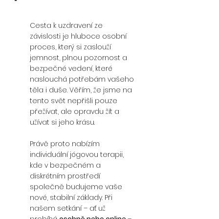
Cesta k uzdravení ze
závislosti je hluboce osobní
proces, který si zaslouží
jemnost, plnou pozornost a
bezpečné vedení, které
naslouchá potřebám vašeho
těla i duše. Věřím, že jsme na
tento svět nepřišli pouze
přežívat, ale opravdu žít a
užívat si jeho krásu.
Právě proto nabízím
individuální jógovou terapii,
kde v bezpečném a
diskrétním prostředí
společně budujeme vaše
nové, stabilní základy. Při
našem setkání – ať už