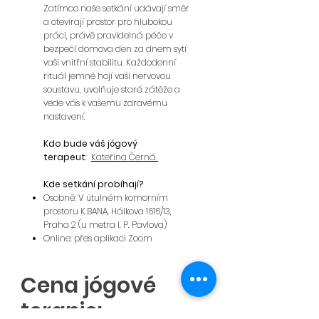
Zatímco naše setkání udávají směr
a otevírají prostor pro hlubokou
práci, právě pravidelná péče v
bezpečí domova den za dnem sytí
vaši vnitřní stabilitu. Každodenní
rituál jemně hojí vaši nervovou
soustavu, uvolňuje staré zátěže a
vede vás k vašemu zdravému
nastavení.
Kdo bude váš jógový
terapeut
:
Kateřina Černá
Kde setkání probíhají?
Osobně: V útulném komorním
prostoru K.BANA, Hálkova 1616/13,
Praha 2 (u metra I. P. Pavlova)
Online: přes aplikaci Zoom
Cena jógové
terapie: