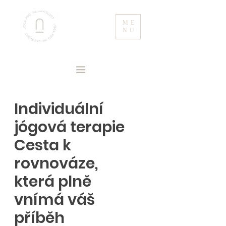
ME
NU
Individuální
jógová terapie
Cesta k
rovnováze,
která plně
vnímá váš
příběh