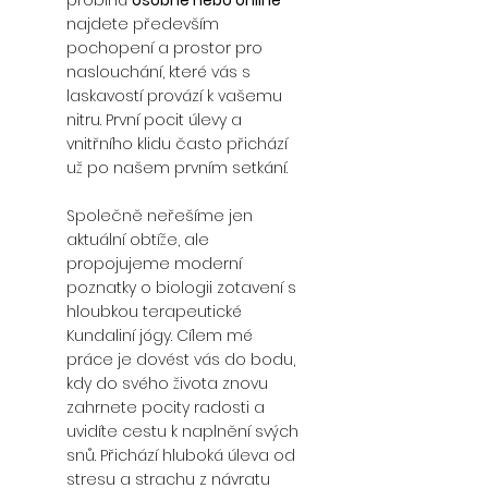
probíhá
osobně nebo online
–
najdete především
pochopení a prostor pro
naslouchání, které vás s
laskavostí provází k vašemu
nitru. První pocit úlevy a
vnitřního klidu často přichází
už po našem prvním setkání.
Společně neřešíme jen
aktuální obtíže, ale
propojujeme moderní
poznatky o biologii zotavení s
hloubkou terapeutické
Kundaliní jógy. Cílem mé
práce je dovést vás do bodu,
kdy do svého života znovu
zahrnete pocity radosti a
uvidíte cestu k naplnění svých
snů. Přichází hluboká úleva od
stresu a strachu z návratu