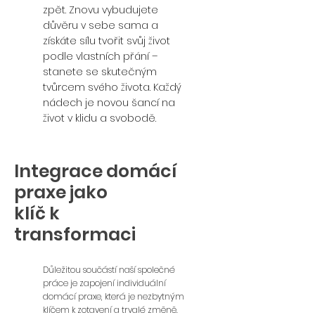
zpět. Znovu vybudujete
důvěru v sebe sama a
získáte sílu tvořit svůj život
podle vlastních přání –
stanete se skutečným
tvůrcem svého života. Každý
nádech je novou šancí na
život v klidu a svobodě.
Integrace domácí
praxe jako
klíč k
transformaci
Důležitou součástí naší společné
práce je zapojení individuální
domácí praxe, která je nezbytným
klíčem k zotavení a trvalé změně.