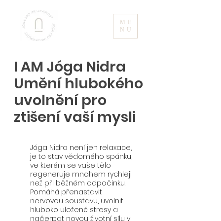
ME
NU
I AM Jóga Nidra
Umění hlubokého
uvolnění pro
ztišení vaší mysli
Jóga Nidra není jen relaxace,
je to stav vědomého spánku,
ve kterém se vaše tělo
regeneruje mnohem rychleji
než při běžném odpočinku.
Pomáhá přenastavit
nervovou soustavu, uvolnit
hluboko uložené stresy a
načerpat novou životní sílu v