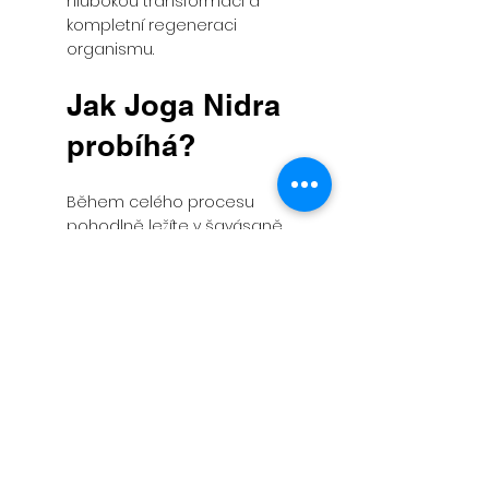
hlubokou transformaci a
kompletní regeneraci
organismu.
Jak Joga Nidra
probíhá?
Během celého procesu
pohodlně ležíte v šavásaně
(pozici mrtvoly) pod
přikrývkou. Já vás svým
hlasem vedu skrze různé
úrovně vašeho vědomí,
zatímco vy zůstáváte v
bdělém, ale hluboce
uvolněném stavu. Je to
bezpečná cesta k sobě
samému, kde se nemusíte o
nic starat – stačí jen být.