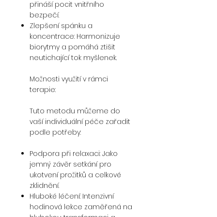
přináší pocit vnitřního
bezpečí.
Zlepšení spánku a
koncentrace: Harmonizuje
biorytmy a pomáhá ztišit
neutichající tok myšlenek.
Možnosti využití v rámci
terapie:
Tuto metodu můžeme do
vaší individuální péče zařadit
podle potřeby:
Podpora při relaxaci: Jako
jemný závěr setkání pro
ukotvení prožitků a celkové
zklidnění.
Hluboké léčení: Intenzivní
hodinová lekce zaměřená na