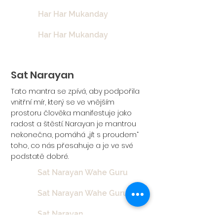
Har Har Mukanday
Har Har Mukanday
Sat Narayan
Tato mantra se zpívá, aby podpořila
vnitřní mír, který se ve vnějším
prostoru člověka manifestuje jako
radost a štěstí. Narayan je mantrou
nekonečna, pomáhá „jít s proudem“
toho, co nás přesahuje a je ve své
podstatě dobré.
Sat Narayan Wahe Guru
Sat Narayan Wahe Guru
Sat Narayan