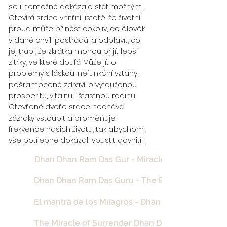
se i nemožné dokázalo stát možným.
Otevírá srdce vnitřní jistotě, že životní
proud může přinést cokoliv, co člověk
v dané chvíli postrádá, a odplavit, co
jej trápí, že zkrátka mohou přijít lepší
zítřky, ve které doufá. Může jít o
problémy s láskou, nefunkční vztahy,
pošramocené zdraví, o vytouženou
prosperitu, vitalitu i šťastnou rodinu.
Otevřené dveře srdce nechává
zázraky vstoupit a proměňuje
frekvence našich životů, tak abychom
vše potřebné dokázali vpustit dovnitř.
Dhan Dhan Ram Das Gur - Miracles
Dhan Dhan Ram Das Guru - The Blessing
El mantra de los Milagros - Dhan Dhan Ram Das G
The Miracle of Surrender Dhan Dhan