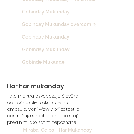
Gobinday Mukunday
Gobinday Mukunday:overcoming Negativity
Gobinday Mukunday
Gobinday Mukunday
Gobinde Mukande
Har har mukanday
Tato mantra osvobozuje člověka
od jakéhokoliv bloku, který ho
omezuje. Mění výzvy v příležitosti a
odstraňuje strach z toho, co stojí
před ním jako zatím nepoznané.
Mirabai Ceiba - Har Mukanday