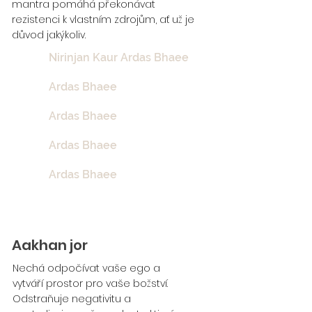
mantra pomáhá překonávat
rezistenci k vlastním zdrojům, ať už je
důvod jakýkoliv.
Nirinjan Kaur Ardas Bhaee
Ardas Bhaee
Ardas Bhaee
Ardas Bhaee
Ardas Bhaee
Aakhan jor
Nechá odpočívat vaše ego a
vytváří prostor pro vaše božství.
Odstraňuje negativitu a