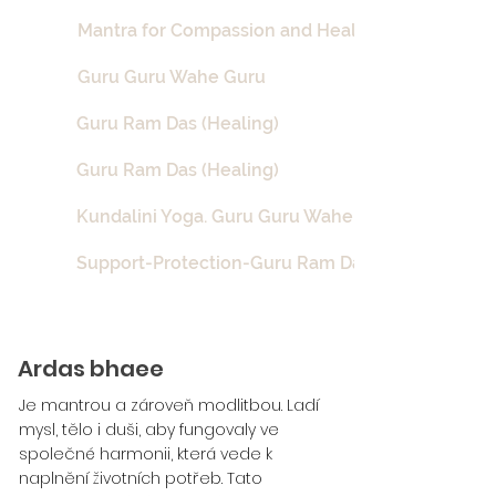
Mantra for Compassion and Healing - Guru Ram D
Guru Guru Wahe Guru
Guru Ram Das (Healing)
Guru Ram Das (Healing)
Kundalini Yoga. Guru Guru Wahe Guru Guru Ram
Support-Protection-Guru Ram Das
Ardas bhaee
Je mantrou a zároveň modlitbou. Ladí
mysl, tělo i duši, aby fungovaly ve
společné harmonii, která vede k
naplnění životních potřeb. Tato