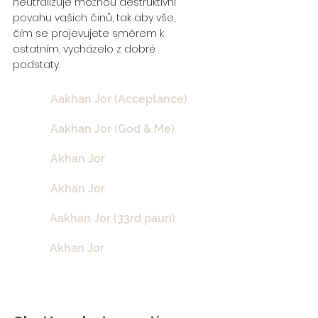
neutralizuje možnou destruktivní
povahu vašich činů, tak aby vše,
čím se projevujete směrem k
ostatním, vycházelo z dobré
podstaty.
Aakhan Jor (Acceptance)
Aakhan Jor (God & Me)
Akhan Jor
Akhan Jor
Aakhan Jor (33rd pauri)
Akhan Jor