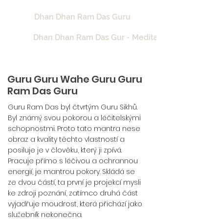
Dhan Dhan Ram Das Guru
Dhan Dhan Ram Das Gur - Meditation for Removing
Guru Guru Wahe Guru Guru
Ram Das Guru
Guru Ram Das byl čtvrtým Guru Sikhů.
Byl známý svou pokorou a léčitelskými
schopnostmi. Proto tato mantra nese
obraz a kvality těchto vlastností a
posiluje je v člověku, který ji zpívá.
Pracuje přímo s léčivou a ochrannou
energií, je mantrou pokory. Skládá se
ze dvou částí, ta první je projekcí mysli
ke zdroji poznání, zatímco druhá část
vyjadřuje moudrost, která přichází jako
služebník nekonečna.