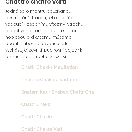
Chattre chatre varti
Jedná se o mantru používanou k
odstranění strachu, úzkosti a fóbií,
vedoucí k osobnímu vítězství. Strachu
a pochybnostem lze čelit i s jistou
noblesou a díky tomu můžeme
pocítit hlubokou odvahu a sílu
vycházející zevnitř. Duchovní bojovník
tak může dojít svého vítězství.
Chattr Chakkr Meditation
Chatara Chakara Vartaee
Snatam Kaur Shabad Chattr Chakkr Vartee
Chattr Chakkr
Chattr Chakkr
Chattr Chakra Varti