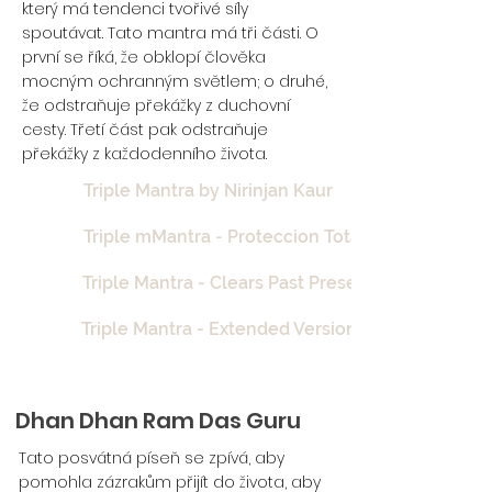
který má tendenci tvořivé síly
spoutávat. Tato mantra má tři části. O
první se říká, že obklopí člověka
mocným ochranným světlem; o druhé,
že odstraňuje překážky z duchovní
cesty. Třetí část pak odstraňuje
překážky z každodenního života.
Triple Mantra by Nirinjan Kaur
Triple mMantra - Proteccion Total
Triple Mantra - Clears Past Present Future Karma
Triple Mantra - Extended Version
Dhan Dhan Ram Das Guru
Tato posvátná píseň se zpívá, aby
pomohla zázrakům přijít do života, aby