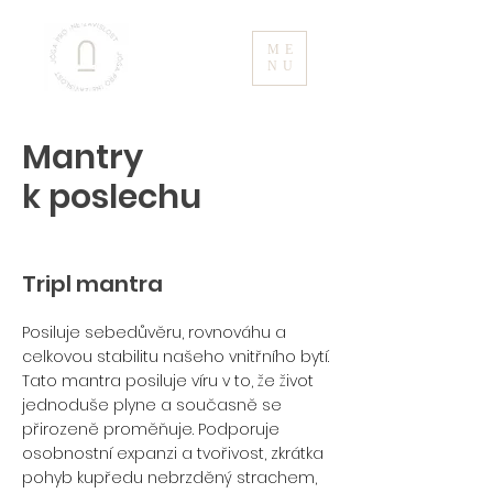
ME
NU
Mantry
k poslechu
Tripl mantra
Posiluje sebedůvěru, rovnováhu a
celkovou stabilitu našeho vnitřního bytí.
Tato mantra posiluje víru v to, že život
jednoduše plyne a současně se
přirozeně proměňuje. Podporuje
osobnostní expanzi a tvořivost, zkrátka
pohyb kupředu nebrzděný strachem,