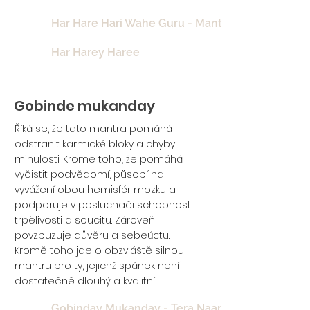
Har Hare Hari Wahe Guru - Mantra Meditation Ku
Har Harey Haree
Gobinde mukanday
Říká se, že tato mantra pomáhá
odstranit karmické bloky a chyby
minulosti. Kromě toho, že pomáhá
vyčistit podvědomí, působí na
vyvážení obou hemisfér mozku a
podporuje v posluchači schopnost
trpělivosti a soucitu. Zároveň
povzbuzuje důvěru a sebeúctu.
Kromě toho jde o obzvláště silnou
mantru pro ty, jejichž spánek není
dostatečně dlouhý a kvalitní.
Gobinday Mukanday - Tera Naam