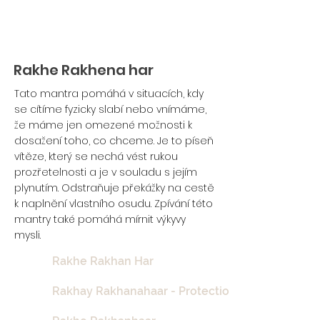
Rakhe Rakhena har
Tato mantra pomáhá v situacích, kdy
se cítíme fyzicky slabí nebo vnímáme,
že máme jen omezené možnosti k
dosažení toho, co chceme. Je to píseň
vítěze, který se nechá vést rukou
prozřetelnosti a je v souladu s jejím
plynutím. Odstraňuje překážky na cestě
k naplnění vlastního osudu. Zpívání této
mantry také pomáhá mírnit výkyvy
mysli.
Rakhe Rakhan Har
Rakhay Rakhanahaar - Protection