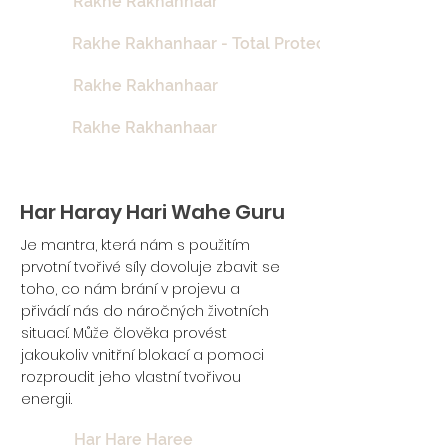
Rakhe Rakhanhaar
Rakhe Rakhanhaar - Total Protection
Rakhe Rakhanhaar
Rakhe Rakhanhaar
Har Haray Hari Wahe Guru
Je mantra, která nám s použitím
prvotní tvořivé síly dovoluje zbavit se
toho, co nám brání v projevu a
přivádí nás do náročných životních
situací. Může člověka provést
jakoukoliv vnitřní blokací a pomoci
rozproudit jeho vlastní tvořivou
energii.
Har Hare Haree