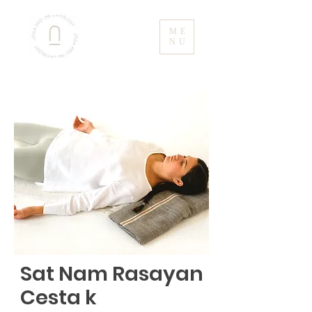
ME
NU
Sat Nam Rasayan
Cesta k