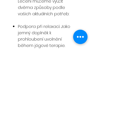
​Léčení můžeme využít
dvěma způsoby podle
vašich aktuálních potřeb:
Podpora při relaxaci: Jako
jemný doplněk k
prohloubení uvolnění
během jógové terapie.
Hluboké léčení: Intenzivní
hodinové setkání
zaměřené na hlubokou
regeneraci a práci s
konkrétními bloky.
Jak setkání probíhá?
Léčení probíhá v tichu a
bezpečí. Vy pouze ležíte a
relaxujete, zatímco já
vstupuji do hlubokého
meditativního stavu. Tím