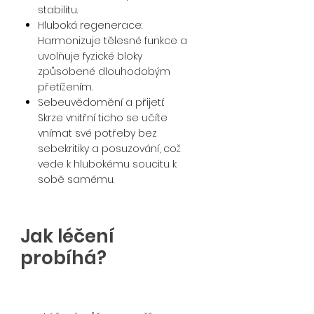
stabilitu.
Hluboká regenerace:
Harmonizuje tělesné funkce a
uvolňuje fyzické bloky
způsobené dlouhodobým
přetížením.
Sebeuvědomění a přijetí:
Skrze vnitřní ticho se učíte
vnímat své potřeby bez
sebekritiky a posuzování, což
vede k hlubokému soucitu k
sobě samému.
Jak léčení
probíhá?