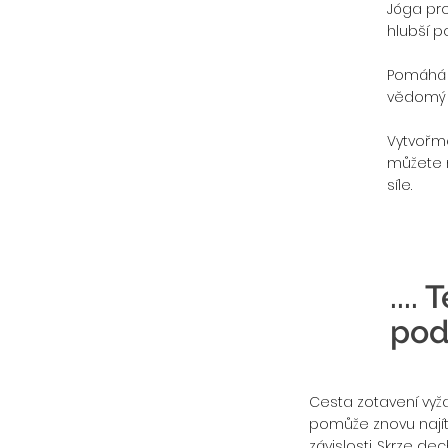
Jóga pro 
hlubší p
Pomáhá 
vědomý k
Vytvořm
můžete n
síle.
....
pod
Cesta zotavení vyž
pomůže znovu najít 
závislosti. Skrze d