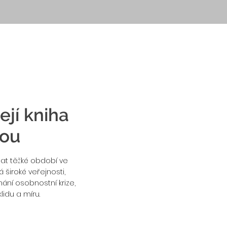
ejí kniha
gou
nat těžké období ve
 široké veřejnosti,
nání osobnostní krize,
lidu a míru.