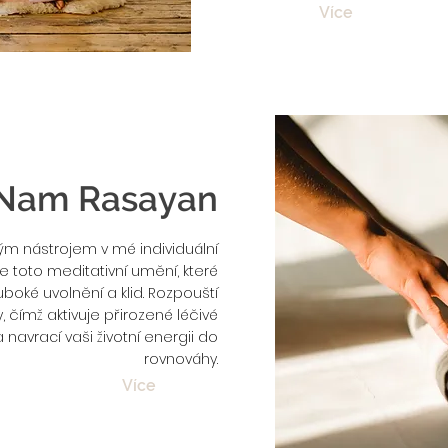
Více
 Nam Rasayan
m nástrojem v mé individuální
je toto meditativní umění, které
boké uvolnění a klid. Rozpouští
ky, čímž aktivuje přirozené léčivé
 navrací vaši životní energii do
rovnováhy.
Více