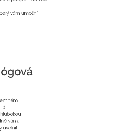
 který vám umožní
 jógová
v jemném
již
 hlubokou
lně vám,
 uvolnit