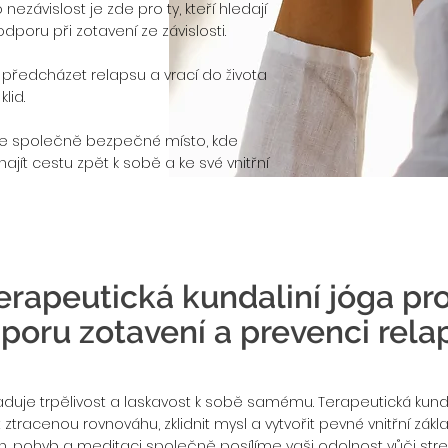
nezávislost je zde pro ty, kteří hledají
odporu při zotavení ze závislosti.
předcházet relapsu a vrací do života
lid.
e společně bezpečné místo, kde
ajít cestu zpět k sobě a ke své vnitřní
 Terapeutická kundaliní jóga pr
poru zotavení a prevenci rela
aduje trpělivost a laskavost k sobě samému. Terapeutická kund
ztracenou rovnováhu, zklidnit mysl a vytvořit pevné vnitřní zákl
ech, pohyb a meditaci společně posílíme vaši odolnost vůči st