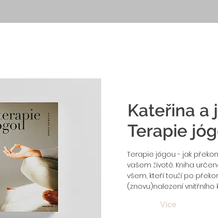
Kateřina a j
Terapie jó
Terapie jógou - jak překo
vašem životě. Kniha určená
všem, kteří touží po překo
(znovu)nalezení vnitřního k
Více