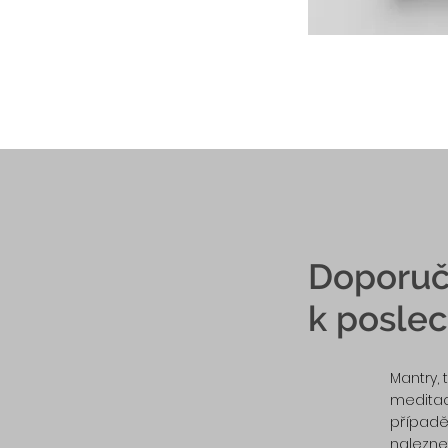
Doporuč
k posle
Mantry, 
meditac
případě
nalezne