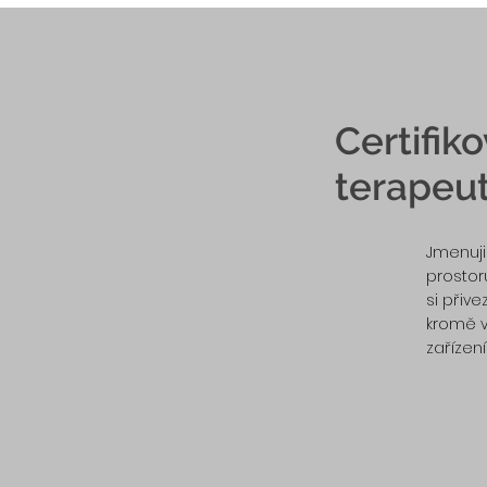
Certifik
terapeut
Jmenuji
prostoru
si přive
kromě v
zařízení