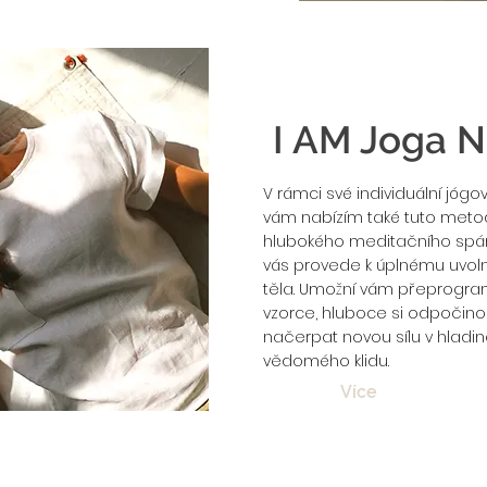
I AM Joga N
V rámci své individuální jógo
vám nabízím také tuto met
hlubokého meditačního spán
vás provede k úplnému uvolně
těla. Umožní vám přeprogra
vzorce, hluboce si odpočino
načerpat novou sílu v hladi
vědomého klidu.
Více