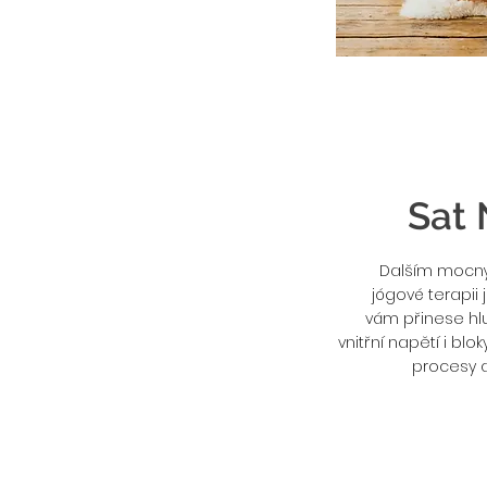
Sat
Dalším mocný
jógové terapii 
vám přinese hlu
vnitřní napětí i blo
procesy a