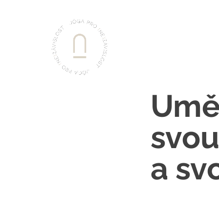
Uměn
svou
a sv