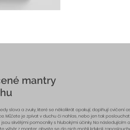
ené mantry
chu
tedy slova a zvuky, které se několikrát opakují, doplňují cvičení 
e. Můžete je zpívat v duchu či nahlas, nebo jen tak poslouchat
 jsou skvělými pomocníky s hlubokými účinky. Na následujícím 
te výběr z manter, abyste se do nich mohli kdykoli zaposlouch