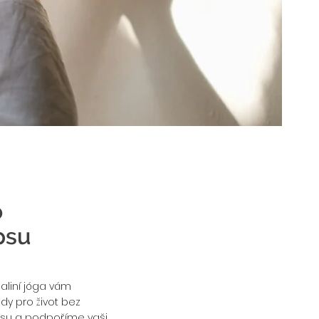
o
psu
aliní jóga vám
ady pro život bez
resu a podpoříme vaši