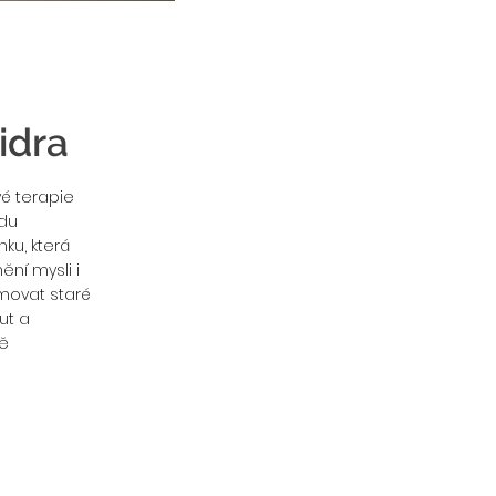
idra
vé terapie
odu
ku, která
ní mysli i
movat staré
ut a
ně