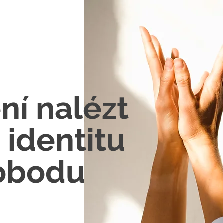
í nalézt
 identitu
obodu